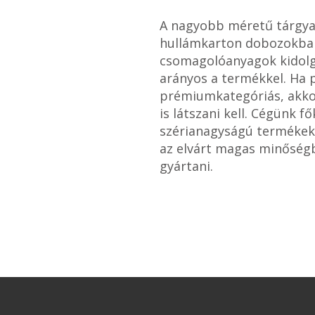
A nagyobb méretű tárgya
hullámkarton dobozokba 
csomagolóanyagok kidolg
arányos a termékkel. Ha p
prémiumkategóriás, akko
is látszani kell. Cégünk f
szérianagyságú terméke
az elvárt magas minősé
gyártani.