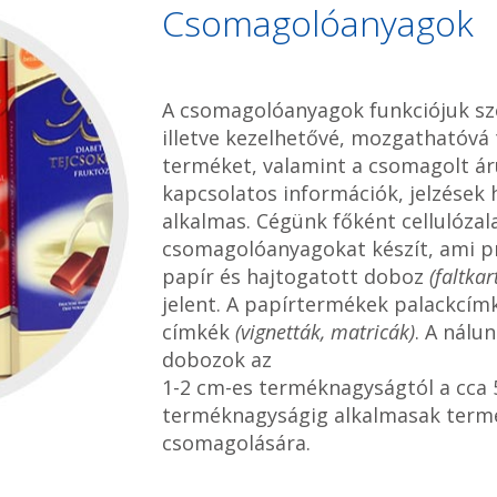
Csomagolóanyagok
A csomagolóanyagok funkciójuk sze
illetve kezelhetővé, mozgathatóvá 
terméket, valamint a csomagolt ár
kapcsolatos információk, jelzések 
alkalmas. Cégünk főként cellulóza
csomagolóanyagokat készít, ami p
papír és hajtogatott doboz
(faltkar
jelent. A papírtermékek palackcím
címkék
(vignetták, matricák)
. A nálu
dobozok az
1-2 cm-es terméknagyságtól a cca 
terméknagyságig alkalmasak term
csomagolására.