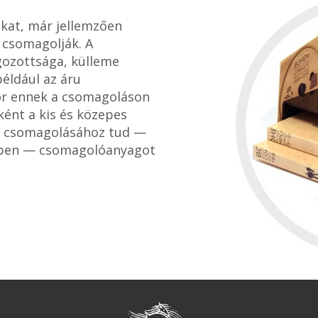
kat, már jellemzően
csomagolják. A
ozottsága, külleme
éldául az áru
r ennek a csomagoláson
őként a kis és közepes
k csomagolásához tud —
gben — csomagolóanyagot