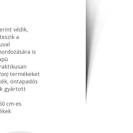
rint védik,
teszik a
uval
hordozására is
lapú
raktikusan
ton)
termékeket
kék, öntapadós
nk gyártott
50 cm-es
ékek