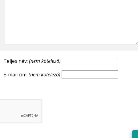
Teljes név:
(nem kötelező)
E-mail cím:
(nem kötelező)