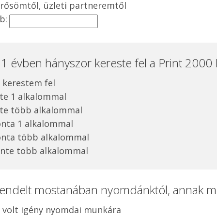
rősömtől, üzleti partneremtől
b:
t 1 évben hányszor kereste fel a Print 200
kerestem fel
te 1 alkalommal
te több alkalommal
nta 1 alkalommal
nta több alkalommal
nte több alkalommal
endelt mostanában nyomdánktól, annak mi 
volt igény nyomdai munkára