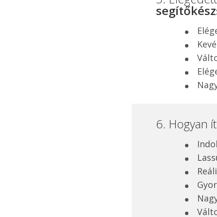
segítőkész
Elég
Kevé
Vált
Elég
Nagy
6. Hogyan í
Indo
Lass
Reál
Gyor
Nagy
Vált