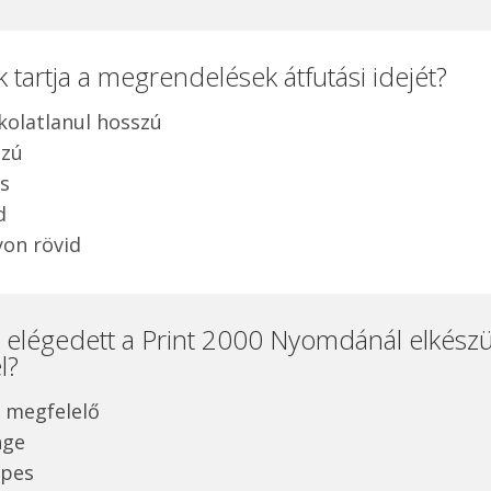
 tartja a megrendelések átfutási idejét?
kolatlanul hosszú
szú
is
d
on rövid
 elégedett a Print 2000 Nyomdánál elkészü
l?
megfelelő
nge
epes