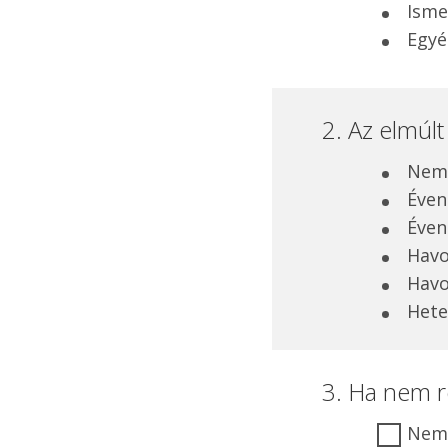
Isme
Egyé
2. Az elmúl
Nem 
Éven
Éven
Havo
Havo
Hete
3. Ha nem r
Nem 