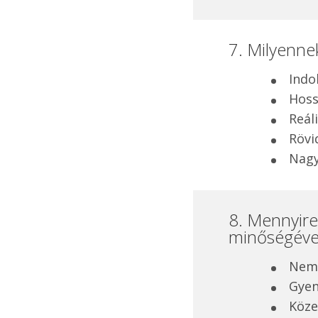
7. Milyennek
Indo
Hos
Reál
Rövi
Nagy
8. Mennyire
minőségéve
Nem 
Gye
Köz