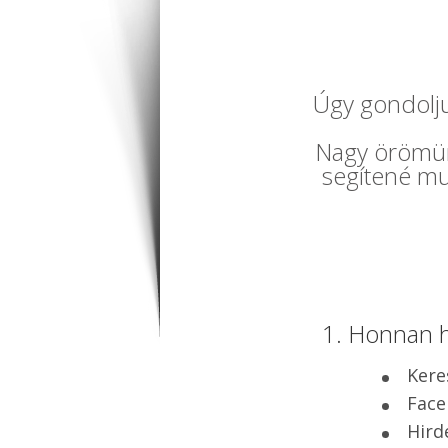
Úgy gondoljuk
Nagy örömünk
segítené mu
1. Honnan h
Kere
Fac
Hird