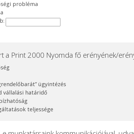
ségi probléma
ga
b:
art a Print 2000 Nyomda fő erényének/erén
őség
rendelőbarát” ügyintézés
d vállalási határidő
ízhatóság
gáltatások teljessége
t-e munkatársaink kommunikációjával, udvar