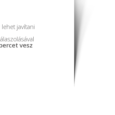
lehet javítani
álaszolásával
percet vesz