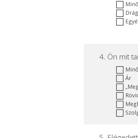
Minő
Drá
Egyé
4. Ön mit t
Min
Ár
„Meg
Rövi
Megb
Szol
5. Elégedet