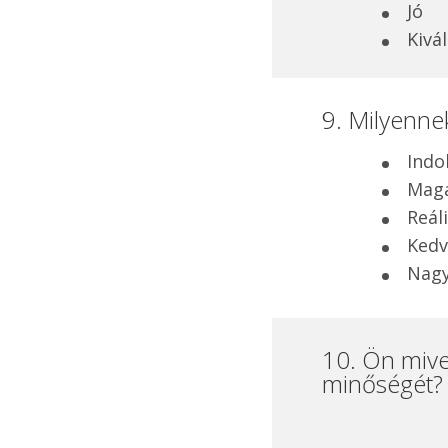
Jó
Kivá
9. Milyennek 
Indo
Mag
Reál
Kedv
Nagy
10. Ön mive
minőségét?