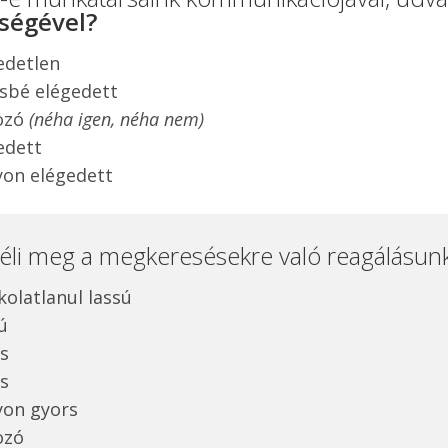
ségével?
edetlen
sbé elégedett
ozó
(néha igen, néha nem)
edett
on elégedett
téli meg a megkeresésekre való reagálásun
kolatlanul lassú
ú
is
s
on gyors
ozó