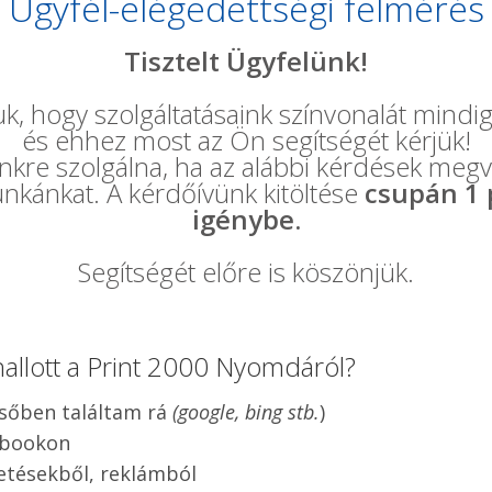
Ügyfél-elégedettségi felmérés
Tisztelt Ügyfelünk!
, hogy szolgáltatásaink színvonalát mindig 
és ehhez most az Ön segítségét kérjük!
re szolgálna, ha az alábbi kérdések megv
nkánkat. A kérdőívünk kitöltése
csupán 1 
igénybe.
Segítségét előre is köszönjük.
allott a Print 2000 Nyomdáról?
sőben találtam rá
(google, bing stb.
)
ebookon
etésekből, reklámból