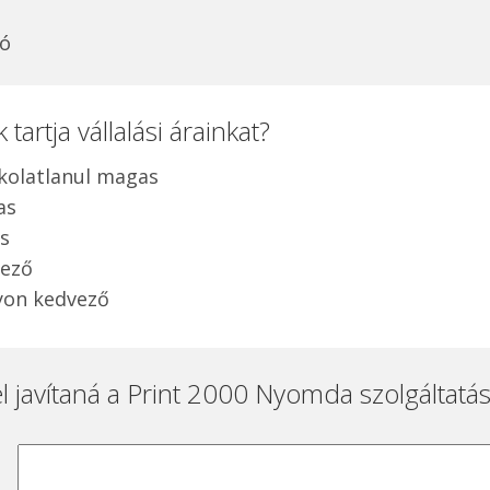
ló
tartja vállalási árainkat?
kolatlanul magas
as
is
ező
on kedvező
l javítaná a Print 2000 Nyomda szolgáltatá