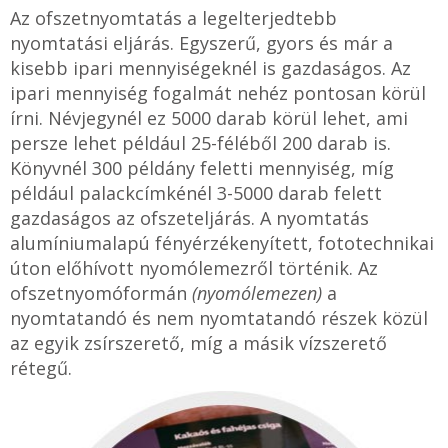
Az ofszetnyomtatás a legelterjedtebb
nyomtatási eljárás. Egyszerű, gyors és már a
kisebb ipari mennyiségeknél is gazdaságos. Az
ipari mennyiség fogalmát nehéz pontosan körül
írni. Névjegynél ez 5000 darab körül lehet, ami
persze lehet például 25-féléből 200 darab is.
Könyvnél 300 példány feletti mennyiség, míg
például palackcímkénél 3-5000 darab felett
gazdaságos az ofszeteljárás. A nyomtatás
alumíniumalapú fényérzékenyített, fototechnikai
úton előhívott nyomólemezről történik. Az
ofszetnyomóformán
(nyomólemezen)
a
nyomtatandó és nem nyomtatandó részek közül
az egyik zsírszerető, míg a másik vízszerető
rétegű.