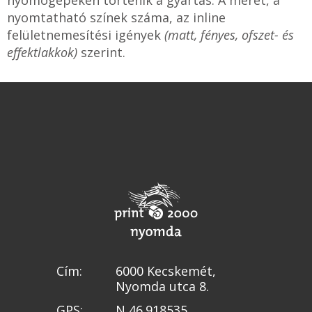
nyomógépeken történik a gyártás. A méret, a
nyomtatható színek száma, az inline
felületnemesítési igények
(matt, fényes, ofszet- és
effektlakkok)
szerint.
Cím:
6000 Kecskemét,
Nyomda utca 8.
GPS:
N 46.918535