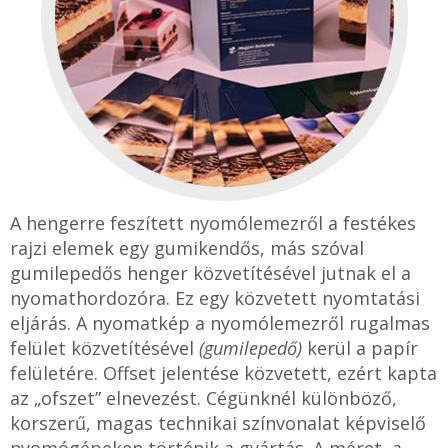
A hengerre feszített nyomólemezről a festékes
rajzi elemek egy gumikendős, más szóval
gumilepedős henger közvetítésével jutnak el a
nyomathordozóra. Ez egy közvetett nyomtatási
eljárás. A nyomatkép a nyomólemezről rugalmas
felület közvetítésével
(gumilepedő)
kerül a papír
felületére. Offset jelentése közvetett, ezért kapta
az „ofszet” elnevezést. Cégünknél különböző,
korszerű, magas technikai színvonalat képviselő